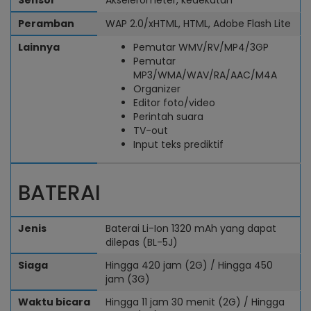
Sensor
Akselerometer, kedekatan
Peramban
WAP 2.0/xHTML, HTML, Adobe Flash Lite
Lainnya
Pemutar WMV/RV/MP4/3GP
Pemutar
MP3/WMA/WAV/RA/AAC/M4A
Organizer
Editor foto/video
Perintah suara
TV-out
Input teks prediktif
BATERAI
Jenis
Baterai Li-Ion 1320 mAh yang dapat
dilepas (BL-5J)
Siaga
Hingga 420 jam (2G) / Hingga 450
jam (3G)
Waktu bicara
Hingga 11 jam 30 menit (2G) / Hingga