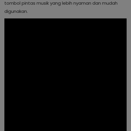
tombol pintas musik yang lebih nyaman dan mudah
digunakan.