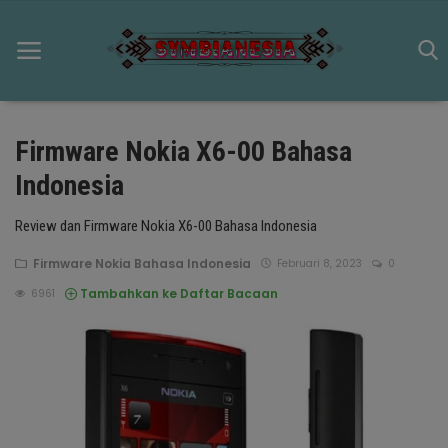
Firmware Nokia X6-00 Bahasa
Beranda
Indonesia
Artikel
Review dan Firmware Nokia X6-00 Bahasa Indonesia
Schematic
Firmware Nokia Bahasa Indonesia
Februari 8, 2023
0
Symbian OS
Tambahkan ke Daftar Bacaan
6961
Game
Firmware Nokia Symbian
N-GAGE
Video Galeri