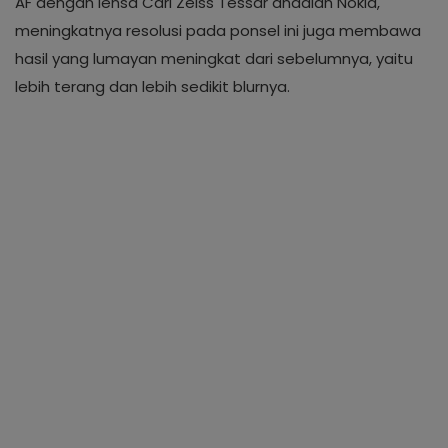
AF dengan lensa Carl Zeiss Tessar andalan Nokia,
meningkatnya resolusi pada ponsel ini juga membawa
hasil yang lumayan meningkat dari sebelumnya, yaitu
lebih terang dan lebih sedikit blurnya.