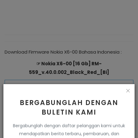
Download Firmware Nokia X6-00 Bahasa Indonesia :
☞ Nokia X6-00 [16 Gb] RM-
559_v.40.0.002_Black_Red_[Bi]
Server 1
Server 2
Server 3
BERGABUNGLAH DENGAN
BULETIN KAMI
Bergabunglah dengan daftar pelanggan kami untuk
mendapatkan berita terbaru, pembaruan, dan