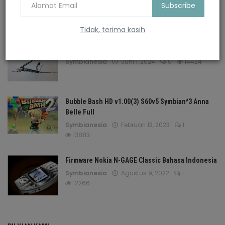
Subscribe
Symbianesia
Maret 15, 2022
0
15631
Tidak, terima kasih
Symbian Belle Games
Symbianesia
Juni 1, 2024
0
14424
Bubble Bash HD v1.00(3) S60v5 Symbian^3 Anna
Belle Full
Symbianesia
Februari 13, 2023
1
13883
Firmware Nokia N-GAGE Classic Bahasa Indonesia
Symbianesia
Agustus 9, 2022
1
12266