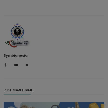
Symbianesia
POSTINGAN TERKAIT