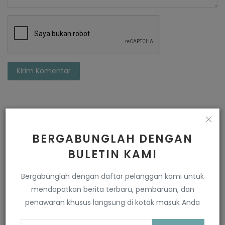
Kirim Komentar
BERGABUNGLAH DENGAN
POSTINGAN POPULER
BULETIN KAMI
What is Nokia Symbian Hacking and Why Should
Bergabunglah dengan daftar pelanggan kami untuk
you Hack Y...
mendapatkan berita terbaru, pembaruan, dan
Symbianesia
April 9, 2022
0
21363
penawaran khusus langsung di kotak masuk Anda
Aplikasi Symbian Anna Belle