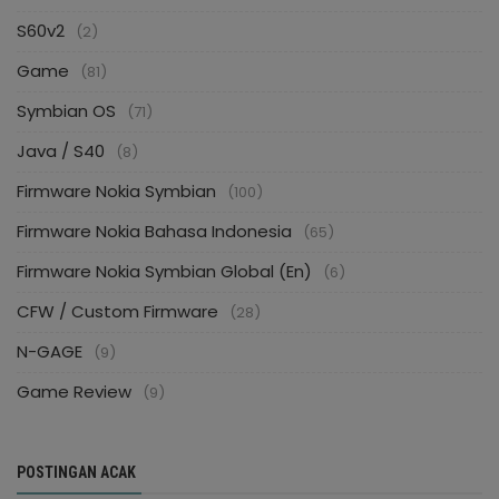
S60v2
(2)
Game
(81)
Symbian OS
(71)
Java / S40
(8)
Firmware Nokia Symbian
(100)
Firmware Nokia Bahasa Indonesia
(65)
Firmware Nokia Symbian Global (En)
(6)
CFW / Custom Firmware
(28)
N-GAGE
(9)
Game Review
(9)
POSTINGAN ACAK