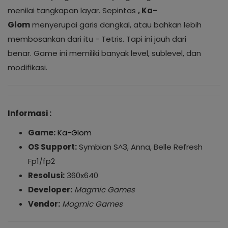
menilai tangkapan layar. Sepintas
, Ka-
Masuk
Glom
menyerupai garis dangkal, atau bahkan lebih
membosankan dari itu - Tetris. Tapi ini jauh dari
Daftar
benar. Game ini memiliki banyak level, sublevel, dan
modifikasi.
Informasi :
Game:
Ka-Glom
OS Support:
Symbian S^3, Anna, Belle Refresh
Fp1/fp2
Resolusi:
360x640
Developer:
Magmic Games
Vendor:
Magmic Games