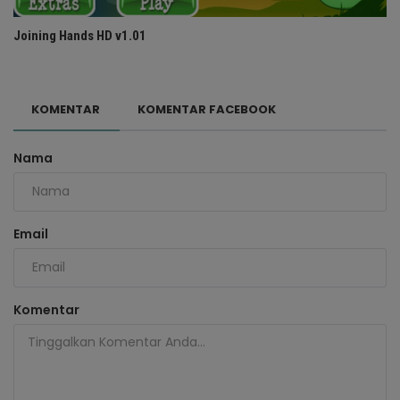
Joining Hands HD v1.01
KOMENTAR
KOMENTAR FACEBOOK
Nama
Email
Komentar