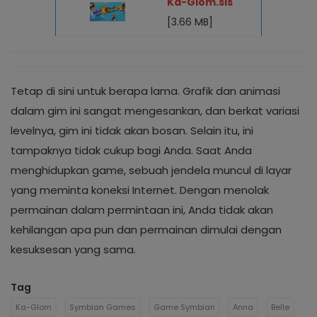
Ka-Glom.sis
[3.66 MB]
Tetap di sini untuk berapa lama.
Grafik dan animasi
dalam gim ini sangat mengesankan, dan berkat variasi
levelnya, gim ini tidak akan bosan.
Selain itu, ini
tampaknya tidak cukup bagi Anda.
Saat Anda
menghidupkan game, sebuah jendela muncul di layar
yang meminta koneksi Internet.
Dengan menolak
permainan dalam permintaan ini, Anda tidak akan
kehilangan apa pun dan permainan dimulai dengan
kesuksesan yang sama.
Tag
Ka-Glom
Symbian Games
Game Symbian
Anna
Belle