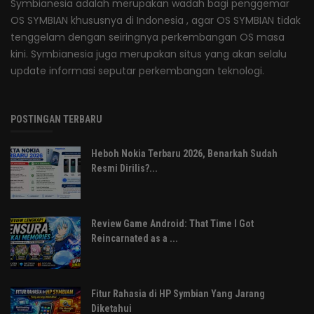
Symbianesia adalah merupakan wadah bagi penggemar
OS SYMBIAN khususnya di Indonesia , agar OS SYMBIAN tidak
tenggelam dengan seiringnya perkembangan OS masa
kini. Symbianesia juga merupakan situs yang akan selalu
update informasi seputar perkembangan teknologi.
POSTINGAN TERBARU
Heboh Nokia Terbaru 2026, Benarkah Sudah
Resmi Dirilis?...
Review Game Android: That Time I Got
Reincarnated as a ...
Fitur Rahasia di HP Symbian Yang Jarang
Diketahui