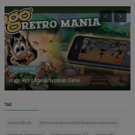
Tutorial
Epoc Cam
TAG
Nokia N82 Bi
Firmware Nokia 5530 Bahasa Indonesia
Sejarah Teknologi
Firmware Nokia C7
Spinn HD