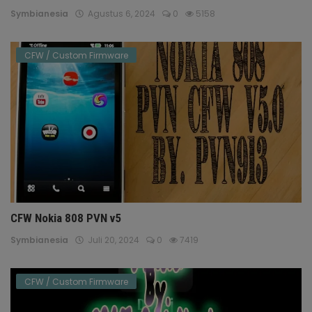
Symbianesia
Agustus 6, 2024
0
5158
CFW / Custom Firmware
CFW Nokia 808 PVN v5
Symbianesia
Juli 20, 2024
0
7419
CFW / Custom Firmware