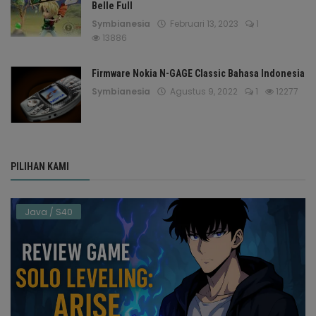
Belle Full
Symbianesia
Februari 13, 2023
1
13886
Firmware Nokia N-GAGE Classic Bahasa Indonesia
Symbianesia
Agustus 9, 2022
1
12277
PILIHAN KAMI
Java / S40