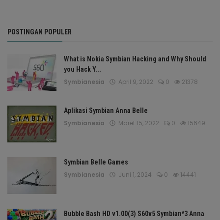
POSTINGAN POPULER
What is Nokia Symbian Hacking and Why Should
you Hack Y...
Symbianesia
April 9, 2022
0
21378
Aplikasi Symbian Anna Belle
Symbianesia
Maret 15, 2022
0
15649
Symbian Belle Games
Symbianesia
Juni 1, 2024
0
14441
Bubble Bash HD v1.00(3) S60v5 Symbian^3 Anna