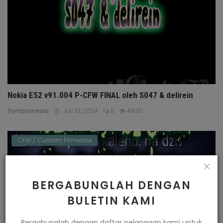
Nokia E52 v91.004 P-CFW FINAL oleh S047 & delirein
Symbianesia
Juli 18, 2024
0
4930
CFW / Custom Firmware
BERGABUNGLAH DENGAN
BULETIN KAMI
Bergabunglah dengan daftar pelanggan kami untuk