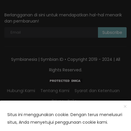
Berlangganan di sini untuk mendapatkan hal-hal menarik
dan pembaruan!
Subscribe
Symbianesia | Symbian ID • Copyright 2019 - 2024 | All
Rights Reserved.
Hubungi Kami
Tentang Kami
Syarat dan Ketentuan
Privacy Policy
Situs ini menggunakan cookie. Dengan terus menelusuri
situs, Anda menyetujui penggunaan cookie kami.