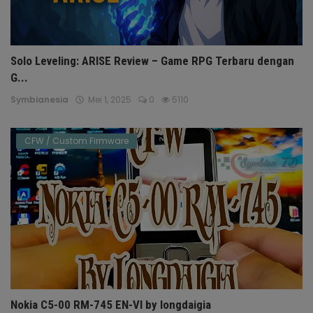
Solo Leveling: ARISE Review – Game RPG Terbaru dengan
G...
Symbianesia
Mei 1, 2025
0
5110
CFW / Custom Firmware
Nokia C5-00 RM-745 EN-VI by longdaigia