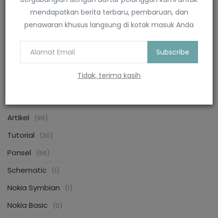
mendapatkan berita terbaru, pembaruan, dan
penawaran khusus langsung di kotak masuk Anda
Nokia E52 Power Custom Firmware
Symbianesia
Juli 17, 2024
0
4788
Subscribe
Tidak, terima kasih
KATEGORI
Artikel
(99)
Tutorial
(30)
Ponsel
(56)
Schematic
(1)
Nokia Symbian
(1)
Nokia Basic
(0)