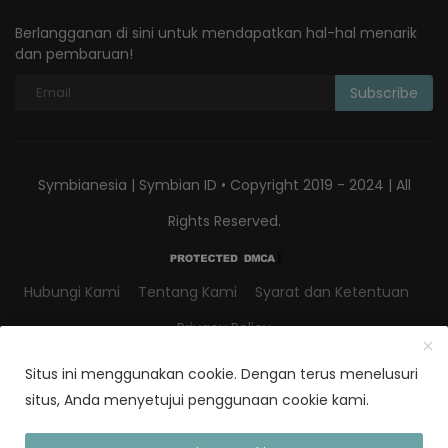
Berlangganan di sini untuk mendapatkan hal-hal menarik
dan pembaruan!
Subscribe
Symbianesia | Symbian ID • Copyright 2019 - 2024 | All
Rights Reserved.
Hubungi Kami
Tentang Kami
Syarat dan Ketentuan
Privacy Policy
Situs ini menggunakan cookie. Dengan terus menelusuri
situs, Anda menyetujui penggunaan cookie kami.