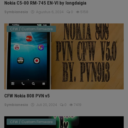
Nokia C5-00 RM-745 EN-VI by longdaigia
Symbianesia
Agustus 6, 2024
0
5158
CFW / Custom Firmware
CFW Nokia 808 PVN v5
Symbianesia
Juli 20, 2024
0
7419
CFW / Custom Firmware