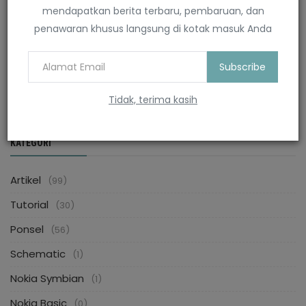
mendapatkan berita terbaru, pembaruan, dan
penawaran khusus langsung di kotak masuk Anda
Nokia E52 Power Custom Firmware
Subscribe
Symbianesia
Juli 17, 2024
0
4788
Tidak, terima kasih
KATEGORI
Artikel
(99)
Tutorial
(30)
Ponsel
(56)
Schematic
(1)
Nokia Symbian
(1)
Nokia Basic
(0)