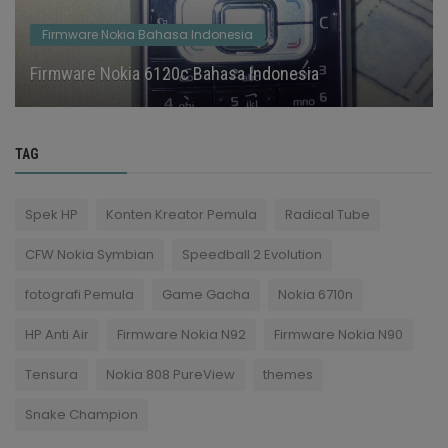
Firmware Nokia Bahasa Indonesia
Firmware Nokia 6120c Bahasa Indonesia
TAG
Spek HP
Konten Kreator Pemula
Radical Tube
CFW Nokia Symbian
Speedball 2 Evolution
fotografi Pemula
Game Gacha
Nokia 6710n
HP Anti Air
Firmware Nokia N92
Firmware Nokia N90
Tensura
Nokia 808 PureView
themes
Snake Champion