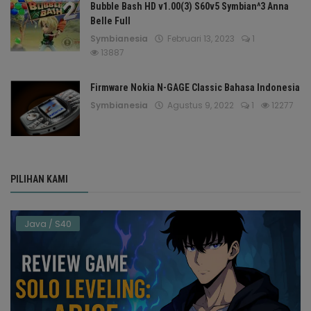
Bubble Bash HD v1.00(3) S60v5 Symbian^3 Anna
Belle Full
Symbianesia
Februari 13, 2023
1
13887
Firmware Nokia N-GAGE Classic Bahasa Indonesia
Symbianesia
Agustus 9, 2022
1
12277
PILIHAN KAMI
Java / S40