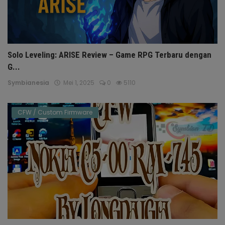
Solo Leveling: ARISE Review – Game RPG Terbaru dengan
G...
Symbianesia
Mei 1, 2025
0
5110
CFW / Custom Firmware