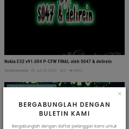
Nokia E52 v91.004 P-CFW FINAL oleh S047 & delirein
Symbianesia
Juli 18, 2024
0
4930
CFW / Custom Firmware
BERGABUNGLAH DENGAN
BULETIN KAMI
Bergabunglah dengan daftar pelanggan kami untuk